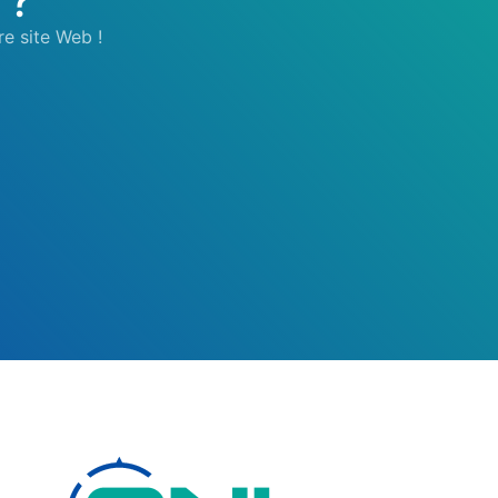
 ?
re site Web !